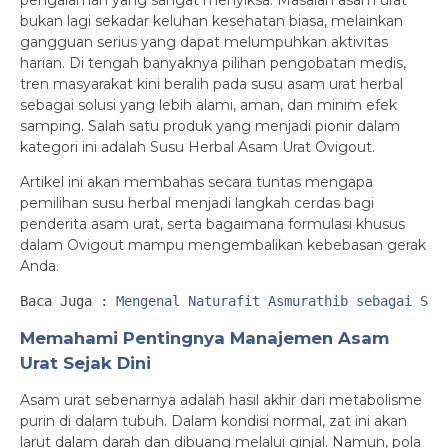
pengalaman yang sangat menyiksa. Masalah asam urat
bukan lagi sekadar keluhan kesehatan biasa, melainkan
gangguan serius yang dapat melumpuhkan aktivitas
harian. Di tengah banyaknya pilihan pengobatan medis,
tren masyarakat kini beralih pada susu asam urat herbal
sebagai solusi yang lebih alami, aman, dan minim efek
samping. Salah satu produk yang menjadi pionir dalam
kategori ini adalah Susu Herbal Asam Urat Ovigout.
Artikel ini akan membahas secara tuntas mengapa
pemilihan susu herbal menjadi langkah cerdas bagi
penderita asam urat, serta bagaimana formulasi khusus
dalam Ovigout mampu mengembalikan kebebasan gerak
Anda.
Baca Juga :
Mengenal Naturafit Asmurathib sebagai Sol
Memahami Pentingnya Manajemen Asam
Urat Sejak Dini
Asam urat sebenarnya adalah hasil akhir dari metabolisme
purin di dalam tubuh. Dalam kondisi normal, zat ini akan
larut dalam darah dan dibuang melalui ginjal. Namun, pola