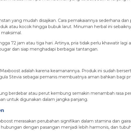
stan yang mudah disajikan. Cara pemakaiannya sederhana dan prak
 aduk atau kocok hingga bubuk larut. Minuman herbal ini sebai
 maksimal.
gga 72 jam atau tiga hari. Artinya, pria tidak perlu khawatir la
 bugar dan siap menghadapi berbagai tantangan.
y Maxboost adalah karena keamanannya. Produk ini sudah bersert
an gula Stevia sebagai pemanis membuatnya aman bahkan bagi pr
ntung berdebar atau perut kembung semakin menambah rasa perc
an untuk digunakan dalam jangka panjang.
en
boost merasakan perubahan signifikan dalam stamina dan gairah
hubungan dengan pasangan menjadi lebih harmonis, dan tubuh t