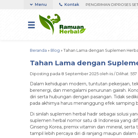
FAST RESPON ORDER VIA WHATSAPP. PENGIRIMAN DIPROSES SETELAH 
Menu
Kontak
Beranda
»
Blog
»
Tahan Lama dengan Suplemen Herba
Tahan Lama dengan Supleme
Diposting pada 8 September 2025 oleh iis / Dilihat: 557 
Dalam kehidupan modern, tuntutan pekerjaan, teka
berenergi, dan mengalami penurunan gairah. Kond
diri serta hubungan dengan pasangan. Tidak sedi
pada akhirnya harus menanggung efek samping b
Di sinilah suplemen herbal hadir sebagai solusi ya
suplemen herbal nomor satu di Indonesia yang di
Ginseng Korea, premix vitamin dan mineral, serta
tampil lebih percaya diri di ranjang maupun dalam ak