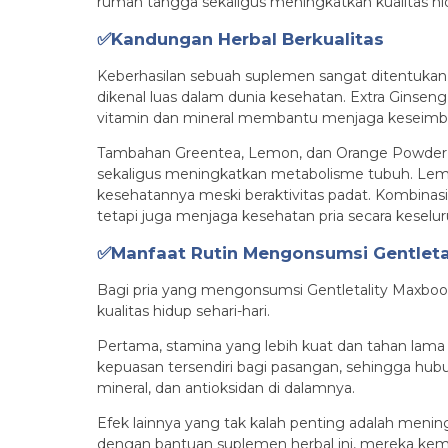
rumah tangga sekaligus meningkatkan kualitas hi
✅Kandungan Herbal Berkualitas
Keberhasilan sebuah suplemen sangat ditentukan 
dikenal luas dalam dunia kesehatan. Extra Ginse
vitamin dan mineral membantu menjaga keseimban
Tambahan Greentea, Lemon, dan Orange Powder m
sekaligus meningkatkan metabolisme tubuh. Lem
kesehatannya meski beraktivitas padat. Kombinas
tetapi juga menjaga kesehatan pria secara keselu
✅Manfaat Rutin Mengonsumsi Gentleta
Bagi pria yang mengonsumsi Gentletality Maxboost 
kualitas hidup sehari-hari.
Pertama, stamina yang lebih kuat dan tahan lama 
kepuasan tersendiri bagi pasangan, sehingga hub
mineral, dan antioksidan di dalamnya.
Efek lainnya yang tak kalah penting adalah mening
dengan bantuan suplemen herbal ini, mereka kem