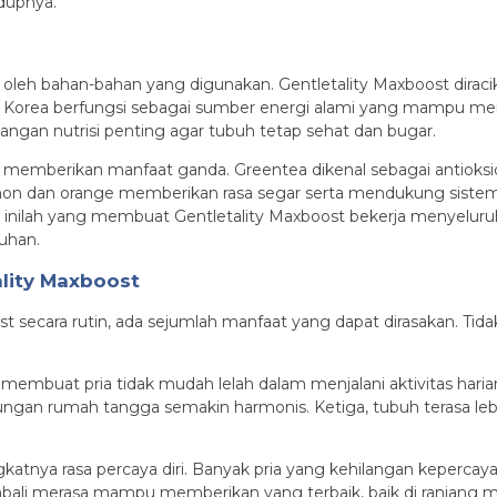
dupnya.
oleh bahan-bahan yang digunakan. Gentletality Maxboost dirac
ng Korea berfungsi sebagai sumber energi alami yang mampu men
gan nutrisi penting agar tubuh tetap sehat dan bugar.
emberikan manfaat ganda. Greentea dikenal sebagai antioks
on dan orange memberikan rasa segar serta mendukung sistem 
i inilah yang membuat Gentletality Maxboost bekerja menyelur
ruhan.
lity Maxboost
secara rutin, ada sejumlah manfaat yang dapat dirasakan. Tidak h
membuat pria tidak mudah lelah dalam menjalani aktivitas hari
ungan rumah tangga semakin harmonis. Ketiga, tubuh terasa leb
katnya rasa percaya diri. Banyak pria yang kehilangan kepercaya
bali merasa mampu memberikan yang terbaik, baik di ranjang m