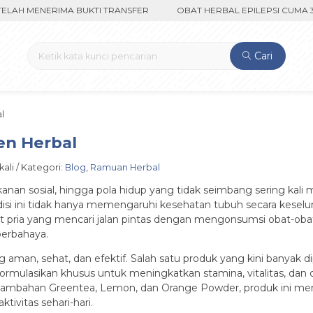
MENERIMA BUKTI TRANSFER
OBAT HERBAL EPILEPSI CUMA 350RIB
Cari
l
n Herbal
kali / Kategori:
Blog
,
Ramuan Herbal
nan sosial, hingga pola hidup yang tidak seimbang sering kali 
isi ini tidak hanya memengaruhi kesehatan tubuh secara kesel
kit pria yang mencari jalan pintas dengan mengonsumsi obat-o
erbahaya.
ng aman, sehat, dan efektif. Salah satu produk yang kini banyak 
formulasikan khusus untuk meningkatkan stamina, vitalitas, dan
 tambahan Greentea, Lemon, dan Orange Powder, produk ini menja
tivitas sehari-hari.