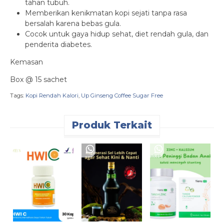
tahan tubuh.
Memberikan kenikmatan kopi sejati tanpa rasa
bersalah karena bebas gula.
Cocok untuk gaya hidup sehat, diet rendah gula, dan
penderita diabetes.
Kemasan
Box @ 15 sachet
Tags:
Kopi Rendah Kalori
,
Up Ginseng Coffee Sugar Free
Produk Terkait
D
P
N
A
R
10