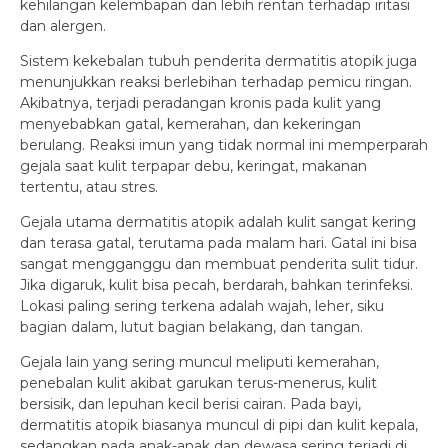
kehilangan kelembapan dan lebih rentan terhadap iritasi
dan alergen.
Sistem kekebalan tubuh penderita dermatitis atopik juga
menunjukkan reaksi berlebihan terhadap pemicu ringan.
Akibatnya, terjadi peradangan kronis pada kulit yang
menyebabkan gatal, kemerahan, dan kekeringan
berulang. Reaksi imun yang tidak normal ini memperparah
gejala saat kulit terpapar debu, keringat, makanan
tertentu, atau stres.
Gejala utama dermatitis atopik adalah kulit sangat kering
dan terasa gatal, terutama pada malam hari. Gatal ini bisa
sangat mengganggu dan membuat penderita sulit tidur.
Jika digaruk, kulit bisa pecah, berdarah, bahkan terinfeksi.
Lokasi paling sering terkena adalah wajah, leher, siku
bagian dalam, lutut bagian belakang, dan tangan.
Gejala lain yang sering muncul meliputi kemerahan,
penebalan kulit akibat garukan terus-menerus, kulit
bersisik, dan lepuhan kecil berisi cairan. Pada bayi,
dermatitis atopik biasanya muncul di pipi dan kulit kepala,
sedangkan pada anak-anak dan dewasa sering terjadi di