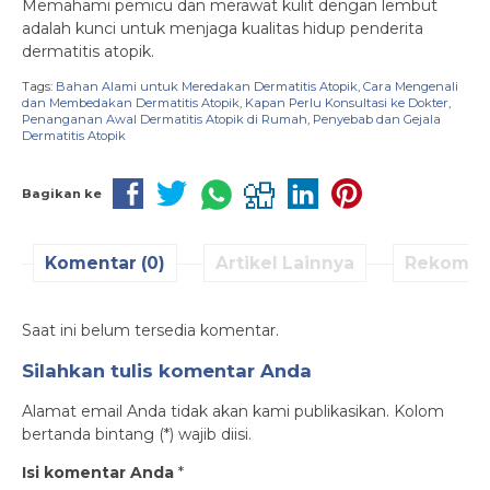
Memahami pemicu dan merawat kulit dengan lembut
adalah kunci untuk menjaga kualitas hidup penderita
dermatitis atopik.
Tags:
Bahan Alami untuk Meredakan Dermatitis Atopik
,
Cara Mengenali
dan Membedakan Dermatitis Atopik
,
Kapan Perlu Konsultasi ke Dokter
,
Penanganan Awal Dermatitis Atopik di Rumah
,
Penyebab dan Gejala
Dermatitis Atopik
Bagikan ke
Komentar (0)
Artikel Lainnya
Rekomen
Saat ini belum tersedia komentar.
Silahkan tulis komentar Anda
Alamat email Anda tidak akan kami publikasikan. Kolom
bertanda bintang (*) wajib diisi.
Isi komentar Anda
*