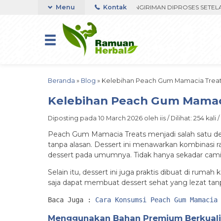
ST RESPON ORDER VIA WHATSAPP. PENGIRIMAN DIPROSES SETELAH ME
Menu
Kontak
Beranda
»
Blog
»
Kelebihan Peach Gum Mamacia Treat
Kelebihan Peach Gum Mamaci
Diposting pada 10 March 2026 oleh iis / Dilihat: 254 kali 
Peach Gum Mamacia Treats menjadi salah satu des
tanpa alasan. Dessert ini menawarkan kombinasi 
dessert pada umumnya. Tidak hanya sekadar camila
Selain itu, dessert ini juga praktis dibuat di ru
saja dapat membuat dessert sehat yang lezat ta
Baca Juga : 
Cara Konsumsi Peach Gum Mamacia
Menggunakan Bahan Premium Berkuali