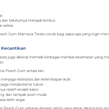
p.
 dan teksturnya menjadi lembut.
i selera.
h Gum Mamacia Treats cocok bagi siapa saja yang ingin menikm
 Kecantikan
reats juga dikenal memiliki berbagai manfaat kesehatan yang
uh.
msi Peach Gum antara lain:
njaga elastisitas dan kelembapan kulit.
jaga metabolisme tubuh.
 relatif rendah kalori.
ang, dan tampak awet muda.
a lebih segar.
n Peach Gum sebagai dessert sehat yang dapat dikonsumsi seca