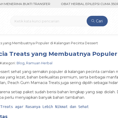
NERIMA BUKTI TRANSFER
OBAT HERBAL EPILEPSI CUMA 350RIBU 
Cari
s yang Membuatnya Populer di Kalangan Pecinta Dessert
a Treats yang Membuatnya Populer d
/ Kategori:
Blog
,
Ramuan Herbal
sert sehat yang semakin populer di kalangan pecinta camilan m
rasa yang lezat, bahan berkualitas premium, serta berbagai ma
n, Peach Gum Mamacia Treats juga sering dipilih sebagai hidan
mah karena setiap paket sudah berisi bahan lengkap yang siap dio
npa perlu menyiapkan banyak bahan tambahan.
 Treats agar Rasanya Lebih Nikmat dan Sehat
tas