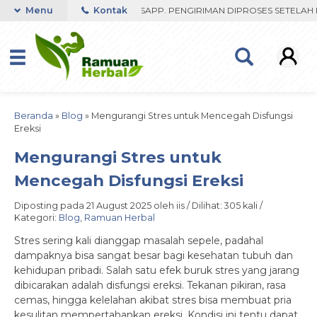
ST RESPON ORDER VIA WHATSAPP. PENGIRIMAN DIPROSES SETELAH ME
Menu
Kontak
Beranda
»
Blog
»
Mengurangi Stres untuk Mencegah Disfungsi
Ereksi
Mengurangi Stres untuk
Mencegah Disfungsi Ereksi
Diposting pada 21 August 2025 oleh iis / Dilihat: 305 kali /
Kategori:
Blog
,
Ramuan Herbal
Stres sering kali dianggap masalah sepele, padahal
dampaknya bisa sangat besar bagi kesehatan tubuh dan
kehidupan pribadi. Salah satu efek buruk stres yang jarang
dibicarakan adalah disfungsi ereksi. Tekanan pikiran, rasa
cemas, hingga kelelahan akibat stres bisa membuat pria
kesulitan mempertahankan ereksi. Kondisi ini tentu dapat