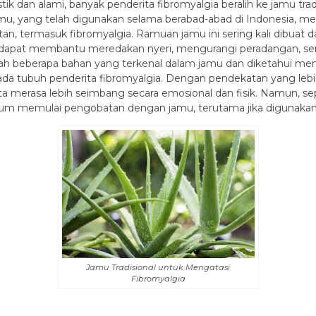
k dan alami, banyak penderita fibromyalgia beralih ke jamu tra
Jamu, yang telah digunakan selama berabad-abad di Indonesia, 
n, termasuk fibromyalgia. Ramuan jamu ini sering kali dibuat 
ng dapat membantu meredakan nyeri, mengurangi peradangan, ser
ah beberapa bahan yang terkenal dalam jamu dan diketahui memil
 tubuh penderita fibromyalgia. Dengan pendekatan yang lebih 
a merasa lebih seimbang secara emosional dan fisik. Namun, se
elum memulai pengobatan dengan jamu, terutama jika digunakan
Jamu Tradisional untuk Mengatasi
Fibromyalgia