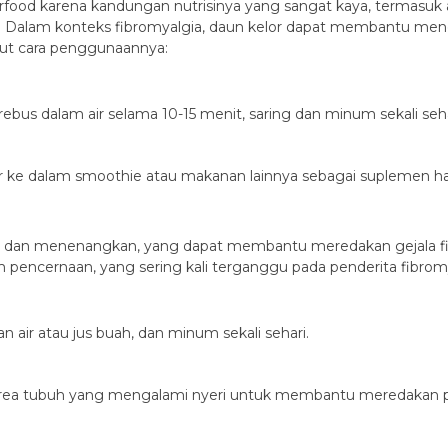
erfood karena kandungan nutrisinya yang sangat kaya, termasuk 
alam konteks fibromyalgia, daun kelor dapat membantu mengur
kut cara penggunaannya:
rebus dalam air selama 10-15 menit, saring dan minum sekali seha
 ke dalam smoothie atau makanan lainnya sebagai suplemen ha
masi dan menenangkan, yang dapat membantu meredakan gejala f
 pencernaan, yang sering kali terganggu pada penderita fibrom
 air atau jus buah, dan minum sekali sehari.
 area tubuh yang mengalami nyeri untuk membantu meredakan pe