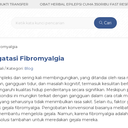
TRANSFER
OBAT HERBAL EPILEPSI CUMA 350RIBU FAST RESPON O
Cari
bromyalgia
atasi Fibromyalgia
li / Kategori:
Blog
pleks dan sering kali membingungkan, yang ditandai oleh rasa n
, gangguan tidur, dan masalah kognitif, termasuk kesulitan berk
garuhi kualitas hidup penderitanya secara signifikan. Meskipu
ondisi ini mungkin terkait dengan gangguan dalam cara otak m
ng seharusnya tidak menimbulkan rasa sakit. Selain itu, faktor ge
jala fibromyalgia. Pengobatan konvensional biasanya melibatk
k membantu mengelola gejala. Namun, karena fibromyalgia adalah k
solusi tambahan untuk meredakan gejala mereka.