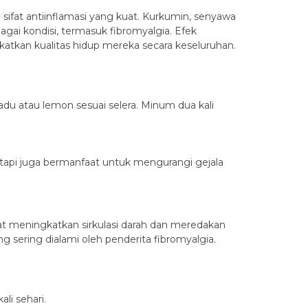
sifat antiinflamasi yang kuat. Kurkumin, senyawa
gai kondisi, termasuk fibromyalgia. Efek
katkan kualitas hidup mereka secara keseluruhan.
du atau lemon sesuai selera. Minum dua kali
api juga bermanfaat untuk mengurangi gejala
apat meningkatkan sirkulasi darah dan meredakan
 sering dialami oleh penderita fibromyalgia.
li sehari.