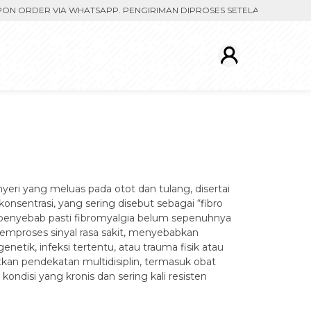
RDER VIA WHATSAPP. PENGIRIMAN DIPROSES SETELAH MENERIMA BUKT
yeri yang meluas pada otot dan tulang, disertai
onsentrasi, yang sering disebut sebagai “fibro
n penyebab pasti fibromyalgia belum sepenuhnya
emproses sinyal rasa sakit, menyebabkan
netik, infeksi tertentu, atau trauma fisik atau
an pendekatan multidisiplin, termasuk obat
ondisi yang kronis dan sering kali resisten