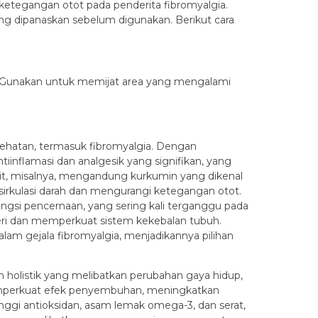
ketegangan otot pada penderita fibromyalgia.
yang dipanaskan sebelum digunakan. Berikut cara
h. Gunakan untuk memijat area yang mengalami
esehatan, termasuk fibromyalgia. Dengan
inflamasi dan analgesik yang signifikan, yang
yit, misalnya, mengandung kurkumin yang dikenal
irkulasi darah dan mengurangi ketegangan otot.
si pencernaan, yang sering kali terganggu pada
yeri dan memperkuat sistem kekebalan tubuh.
am gejala fibromyalgia, menjadikannya pilihan
 holistik yang melibatkan perubahan gaya hidup,
 memperkuat efek penyembuhan, meningkatkan
inggi antioksidan, asam lemak omega-3, dan serat,