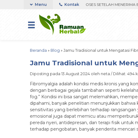
ER VIA WHATSAPP. PENGIRIMAN DIPROSES SETELAH MENERIMA BUKTI 
Menu
Kontak
Beranda
»
Blog
»
Jamu Tradisional untuk Mengatasi Fi
Jamu Tradisional untuk Meng
Diposting pada 13 August 2024 oleh neta / Dilihat: 494 ka
Fibromyalgia adalah kondisi medis kronis yang kom
dengan berbagai gejala tambahan seperti kelelahan
fog.” Kondisi ini bisa sangat melemahkan, mempen
dipahami, banyak penelitian menunjukkan bahwa k
sensitivitas yang berlebihan terhadap rangsangan ya
emosional juga dapat memicu atau memperburuk ge
pereda nyeri, antidepresan, dan terapi fisik untu
terhadap pengobatan, banyak penderita mencari 