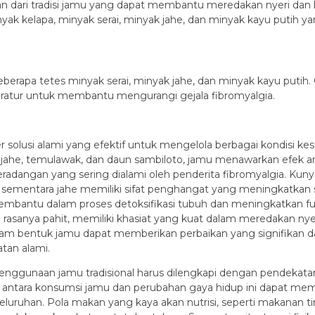
n dari tradisi jamu yang dapat membantu meredakan nyeri dan 
inyak kelapa, minyak serai, minyak jahe, dan minyak kayu putih 
erapa tetes minyak serai, minyak jahe, dan minyak kayu puti
 teratur untuk membantu mengurangi gejala fibromyalgia.
er solusi alami yang efektif untuk mengelola berbagai kondisi k
ahe, temulawak, dan daun sambiloto, jamu menawarkan efek anti
adangan yang sering dialami oleh penderita fibromyalgia. Kun
sementara jahe memiliki sifat penghangat yang meningkatkan s
antu dalam proses detoksifikasi tubuh dan meningkatkan fung
n rasanya pahit, memiliki khasiat yang kuat dalam meredakan n
am bentuk jamu dapat memberikan perbaikan yang signifikan dal
tan alami.
nggunaan jamu tradisional harus dilengkapi dengan pendekatan
nasi antara konsumsi jamu dan perubahan gaya hidup ini dapat
eluruhan. Pola makan yang kaya akan nutrisi, seperti makanan t