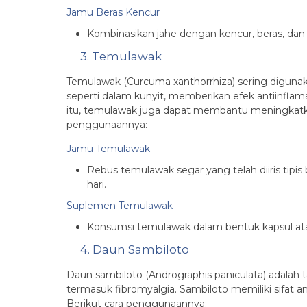
Jamu Beras Kencur
Kombinasikan jahe dengan kencur, beras, d
3. Temulawak
Temulawak (Curcuma xanthorrhiza) sering diguna
seperti dalam kunyit, memberikan efek antiinflam
itu, temulawak juga dapat membantu meningkatkan
penggunaannya:
Jamu Temulawak
Rebus temulawak segar yang telah diiris tipi
hari.
Suplemen Temulawak
Konsumsi temulawak dalam bentuk kapsul atau
4. Daun Sambiloto
Daun sambiloto (Andrographis paniculata) adalah
termasuk fibromyalgia. Sambiloto memiliki sifat 
Berikut cara penggunaannya: