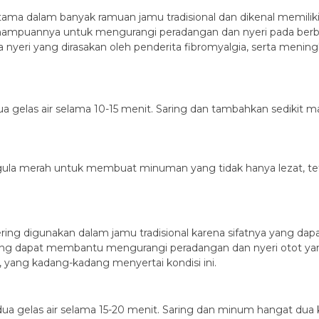
tama dalam banyak ramuan jamu tradisional dan dikenal memiliki 
 kemampuannya untuk mengurangi peradangan dan nyeri pada berba
 nyeri yang dirasakan oleh penderita fibromyalgia, serta mening
 gelas air selama 10-15 menit. Saring dan tambahkan sedikit ma
ula merah untuk membuat minuman yang tidak hanya lezat, tet
 sering digunakan dalam jamu tradisional karena sifatnya yang d
i yang dapat membantu mengurangi peradangan dan nyeri otot yang
 yang kadang-kadang menyertai kondisi ini.
 dua gelas air selama 15-20 menit. Saring dan minum hangat dua ka